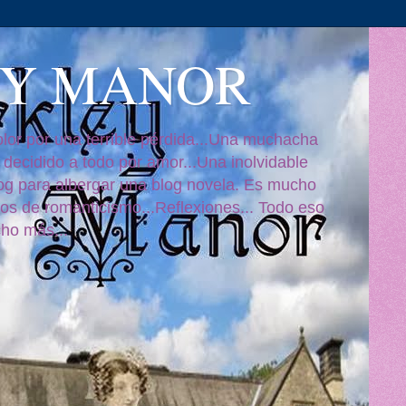
EY MANOR
or por una terrible pérdida...Una muchacha
n decidido a todo por amor...Una inolvidable
log para albergar una blog novela. Es mucho
s de romanticismo...Reflexiones... Todo eso
ho más...