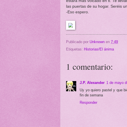
estará más volcado en ti. Te lleva
las puertas de su hogar. Seréis una
-Eso espero.
Publicado por
Unknown
en
7:49
Etiquetas:
Historias/El ánima
1 comentario:
J.P. Alexander
1 de mayo d
Uy yo quiero pastel y que b
fin de semana
Responder