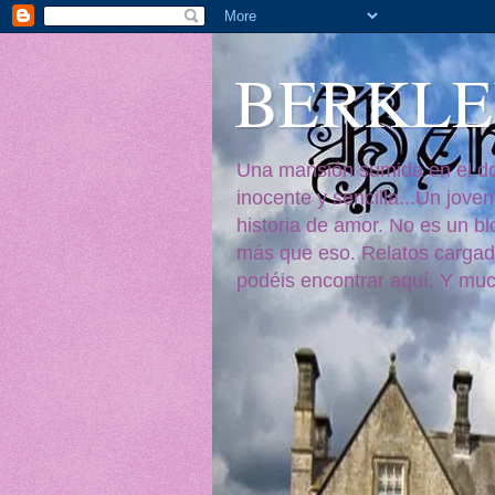
BERKL
Una mansión sumida en el dol
inocente y sencilla...Un jove
historia de amor. No es un b
más que eso. Relatos cargado
podéis encontrar aquí. Y muc