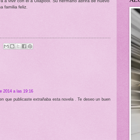
rá a vivir con él a Ullapool. Su hermano abrirá de nuevo
 familia feliz.
e 2014 a las 19:16
ien que publicaste extrañaba esta novela . Te deseo un buen