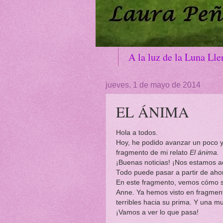
A la luz de la Luna Lle
Como un bálsamo
(2)
jueves, 1 de mayo de 2014
El diario de lady Ashle
EL ÁNIMA
Historia
Histori
(8)
Historias/Berkley Man
Hola a todos.
Hoy, he podido avanzar un poco y
Historias/Noche de bo
fragmento de mi relato
El ánima.
¡Buenas noticias! ¡Nos estamos a
Historias/Un sabor agr
Todo puede pasar a partir de aho
En este fragmento, vemos cómo si
Presentación
Pr
(1)
Anne. Ya hemos visto en fragment
Siglo XVIII
Sig
terribles hacia su prima. Y una m
(3)
¡Vamos a ver lo que pasa!