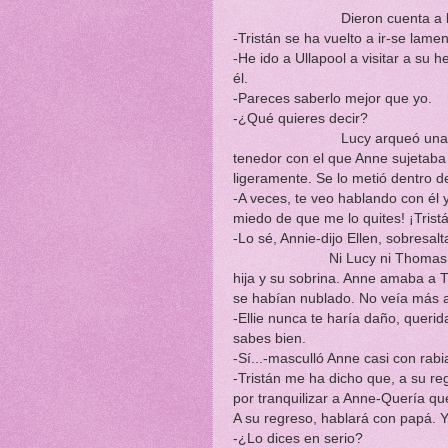
Dieron cuenta a la hora del
-Tristán se ha vuelto a ir-se lame
-He ido a Ullapool a visitar a su 
él.
-Pareces saberlo mejor que yo.
-¿Qué quieres decir?
Lucy arqueó una ceja al mir
tenedor con el que Anne sujetaba
ligeramente. Se lo metió dentro d
-A veces, te veo hablando con él 
miedo de que me lo quites! ¡Trist
-Lo sé, Annie-dijo Ellen, sobresalt
Ni Lucy ni Thomas entendía
hija y su sobrina. Anne amaba a 
se habían nublado. No veía más al
-Ellie nunca te haría daño, queri
sabes bien.
-Sí...-masculló Anne casi con rabi
-Tristán me ha dicho que, a su reg
por tranquilizar a Anne-Quería qu
A su regreso, hablará con papá. Y 
-¿Lo dices en serio?