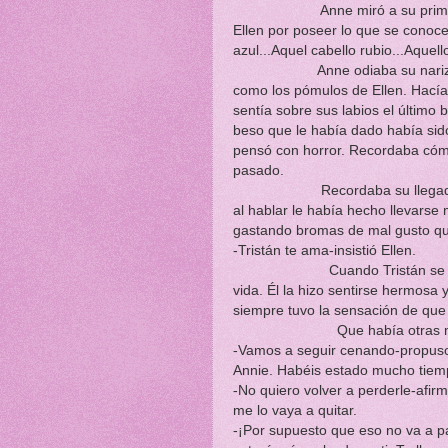
Anne miró a su prima. En oc
Ellen por poseer lo que se conoce
azul...Aquel cabello rubio...Aquell
Anne odiaba su nariz por se
como los pómulos de Ellen. Hací
sentía sobre sus labios el último
beso que le había dado había sid
pensó con horror. Recordaba cómo
pasado.
Recordaba su llegada a la ca
al hablar le había hecho llevarse 
gastando bromas de mal gusto que
-Tristán te ama-insistió Ellen.
Cuando Tristán se fijó en el
vida. Él la hizo sentirse hermosa
siempre tuvo la sensación de que 
Que había otras mujere
-Vamos a seguir cenando-propuso
Annie. Habéis estado mucho tiem
-No quiero volver a perderle-afi
me lo vaya a quitar.
-¡Por supuesto que eso no va a p