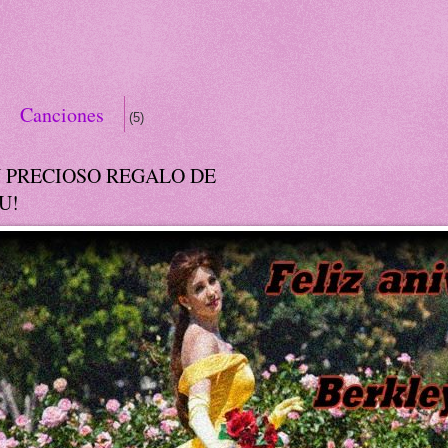
Canciones
(5)
)
N PRECIOSO REGALO DE
 misterios literarios
(1)
U!
r amargo
(10)
os
(5)
icias
Premios
(2)
(2)
Siglo XIX
)
(4)