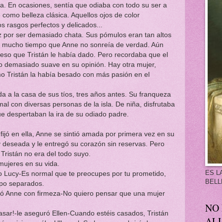
asiones, sentía que odiaba con todo su ser a
 como belleza clásica. Aquellos ojos de color
os rasgos perfectos y delicados...
r demasiado chata. Sus pómulos eran tan altos
a mucho tiempo que Anne no sonreía de verdad. Aún
 beso que Tristán le había dado. Pero recordaba que el
o demasiado suave en su opinión. Hay otra mujer,
 Tristán la había besado con más pasión en el
sa de sus tíos, tres años antes. Su franqueza
mal con diversas personas de la isla. De niña, disfrutaba
 despertaban la ira de su odiado padre.
la, Anne se sintió amada por primera vez en su
 y deseada y le entregó su corazón sin reservas. Pero
Tristán no era del todo suyo.
s en su vida.
ES L
 Lucy-Es normal que te preocupes por tu prometido,
BELL
po separados.
rmó Anne con firmeza-No quiero pensar que una mujer
NO
asar!-le aseguró Ellen-Cuando estéis casados, Tristán
AL