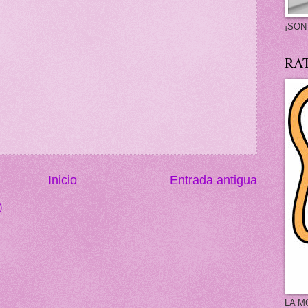
¡SON
RA
Inicio
Entrada antigua
)
LA M