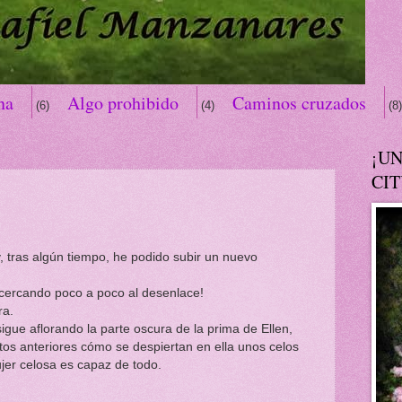
na
Algo prohibido
Caminos cruzados
(6)
(4)
(8)
Críticas
Despedida
El Desconocido
(2)
(2)
(6
¡U
y
Felicidades
Feliz Navidad
Grandes
(1)
(5)
(1)
CIT
a/Dartmoor Hall
Historias
Historias/Amo
(8)
(19)
or
Historias/El ánima
(95)
(29)
, tras algún tiempo, he podido subir un nuevo
das en Marshall Abbey
Historias/Te echo de men
(6)
cercando poco a poco al desenlace!
idulce
Ilusiones rotas
Memes
Not
(25)
(18)
(1)
ra.
gue aflorando la parte oscura de la prima de Ellen,
omociones
Reflexiones
Sabías qué...
(2)
(41)
(15
os anteriores cómo se despiertan en ella unos celos
lo XX
ujer celosa es capaz de todo.
(5)