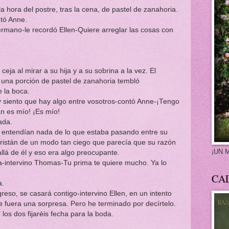
 postre, tras la cena, de pastel de zanahoria.
ntó Anne.
hermano-le recordó Ellen-Quiere arreglar las cosas con
ar a su hija y a su sobrina a la vez. El
 una porción de pastel de zanahoria tembló
e la boca.
y siento que hay algo entre vosotros-contó Anne-¡Tengo
án es mío! ¡Es mío!
ada.
n nada de lo que estaba pasando entre su
Tristán de un modo tan ciego que parecía que su razón
¡UN 
lá de él y eso era algo preocupante.
da-intervino Thomas-Tu prima te quiere mucho. Ya lo
CA
a.
reso, se casará contigo-intervino Ellen, en un intento
e fuera una sorpresa. Pero he terminado por decírtelo.
los dos fijaréis fecha para la boda.