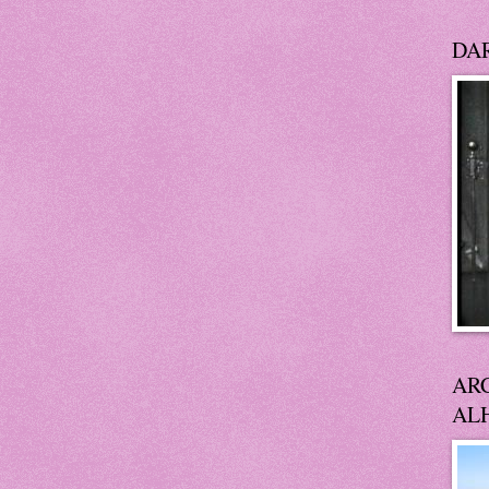
DA
AR
AL